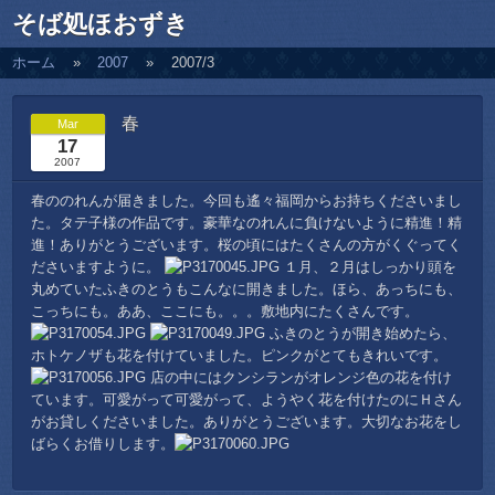
そば処ほおずき
ホーム
2007
2007/3
春
Mar
17
2007
春ののれんが届きました。今回も遙々福岡からお持ちくださいまし
た。タテ子様の作品です。豪華なのれんに負けないように精進！精
進！ありがとうございます。桜の頃にはたくさんの方がくぐってく
ださいますように。
１月、２月はしっかり頭を
丸めていたふきのとうもこんなに開きました。ほら、あっちにも、
こっちにも。ああ、ここにも。。。敷地内にたくさんです。
ふきのとうが開き始めたら、
ホトケノザも花を付けていました。ピンクがとてもきれいです。
店の中にはクンシランがオレンジ色の花を付け
ています。可愛がって可愛がって、ようやく花を付けたのにＨさん
がお貸しくださいました。ありがとうございます。大切なお花をし
ばらくお借りします。