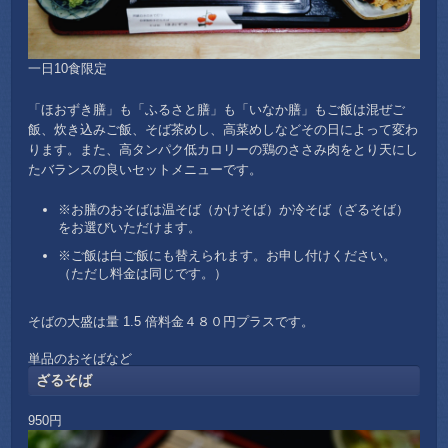
一日10食限定
「ほおずき膳」も「ふるさと膳」も「いなか膳」もご飯は混ぜご
飯、炊き込みご飯、そば茶めし、高菜めしなどその日によって変わ
ります。また、高タンパク低カロリーの鶏のささみ肉をとり天にし
たバランスの良いセットメニューです。
※お膳のおそばは温そば（かけそば）か冷そば（ざるそば）
をお選びいただけます。
※ご飯は白ご飯にも替えられます。お申し付けください。
（ただし料金は同じです。）
そばの大盛は量 1.5 倍料金４８０円プラスです。
単品のおそばなど
ざるそば
950円