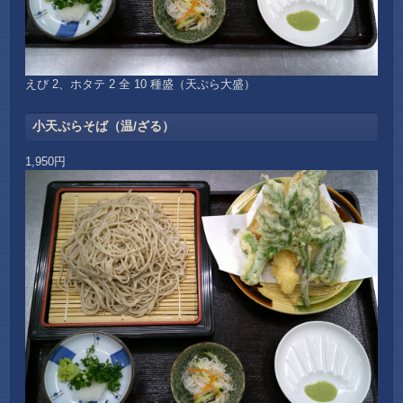
えび 2、ホタテ 2 全 10 種盛（天ぷら大盛）
小天ぷらそば（温/ざる）
1,950円