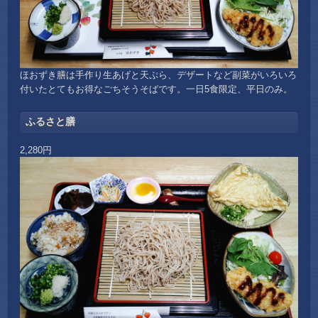
ほおずき膳は手作り生あげと天ぷら、デザートなど副菜がいろいろ
付いたとてもお得なごちそうそばです。一日5食限定、
平日のみ
。
ふるさと膳
2,280円