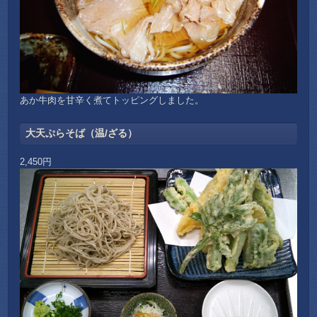
あか牛肉を甘辛く煮てトッピングしました。
大天ぷらそば（温/ざる）
2,450円