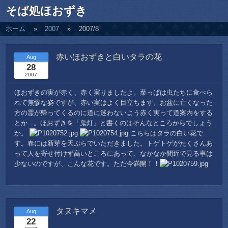
そば処ほおずき
ホーム
2007
2007/8
赤いほおずきと白いタラの花
Aug
28
2007
ほおずきの実が赤く、赤く実りましたよ。葉っぱは虫たちに食べら
れて無惨な姿ですが、赤い実はよく目立ちます。お盆に亡くなった
方の霊が帰ってくるのに道に迷わないよう赤く実って道案内をする
とか...。ほおずきを「鬼灯」と書くのはそんなところからでしょう
か。
こちらはタラの白い花で
す。春には新芽を天ぷらでいただきました。トゲトゲがたくさんあ
って人を寄せ付けず高いところにあって、なかなか間近で見る事は
少ないのですが、こんな花です。ただ今満開！！
タヌキマメ
Aug
22