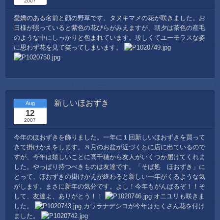
2007
愛嬌のある名前と顔の野草です。タヌキマメの花が咲きました。お
日様が照っていると紫色の花びらがみえますが、朝夕は茶色の産毛
のような中にしっかりと包まれています。珍しくてユーモラスな姿
に思わず花を見て笑ってしまいます。
新しいほおずき
Aug
12
2007
今年のほおずきを飾りました。一年に１回新しいほおずきを買って
きて掛けかえをします。８月のお盆が近づくとに店に出ているので
すが、今年は嬉しいことに高千穂から友人がいくつか届けてくれま
した。やっぱり持つべきものは友達です。「そば処 ほおずき」に
とって、ほおずきの掛けかえが終わると新しい一年がくるような気
がします。まさに新年の気分です。よし！今年もがんばるぞ！！そ
して、友達よ、ありがとう！！
オニユリも咲きま
した。
カワラナデシコが今年はたくさん花を付け
ました。