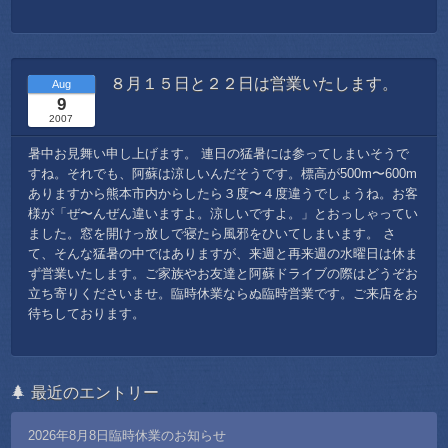
８月１５日と２２日は営業いたします。
Aug
9
2007
暑中お見舞い申し上げます。 連日の猛暑には参ってしまいそうで
すね。それでも、阿蘇は涼しいんだそうです。標高が500m〜600m
ありますから熊本市内からしたら３度〜４度違うでしょうね。お客
様が「ぜ〜んぜん違いますよ。涼しいですよ。」とおっしゃってい
ました。窓を開けっ放しで寝たら風邪をひいてしまいます。 さ
て、そんな猛暑の中ではありますが、来週と再来週の水曜日は休ま
ず営業いたします。ご家族やお友達と阿蘇ドライブの際はどうぞお
立ち寄りくださいませ。臨時休業ならぬ臨時営業です。ご来店をお
待ちしております。
最近のエントリー
2026年8月8日臨時休業のお知らせ