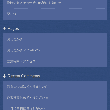
臨時休業と年末年始の休業のお知らせ
栗ご飯
Pages
おしながき
おしながき 2025-10-25
営業時間・アクセス
Recent Comments
流石に今回はビピリましたが...
通常営業おめでとうございま...
２月12日日曜日は営業いた...