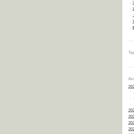
·
·
·
·
·
Ta
Ar
20
·
·
·
20
20
20
20