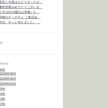
流石に今回はビピリましたが...
通常営業おめでとうございま...
２月12日日曜日は営業いた...
宮崎のチッチさん ご来店あ...
昨日、やっと伺えました。 ...
gs
chives
26年
2026年08月
2026年04月
2026年03月
25年
24年
23年
22年