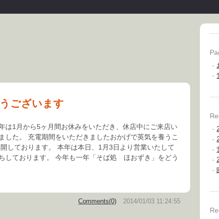
Pa
·
·
うございます
Re
年は1月から5ヶ月間お休みをいただき、休店中にご来店い
·
ました。 充電期間をいただきましたおかげで英気を養うこ
·
再開しております。 本年は本日、1月3日より営業いたして
·
ちしております。 今年も一年「そば処 ほおずき」をどう
·
·
Comments(0)
2014/01/03 11:24:55
Re