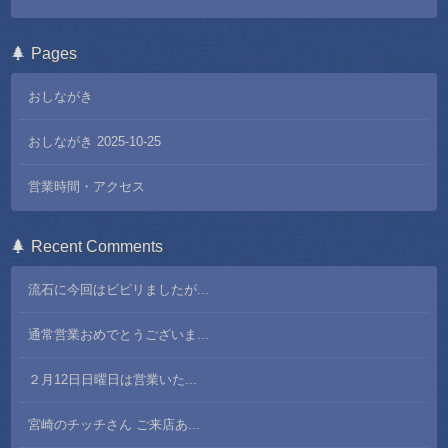
Pages
おしながき
おしながき 2025-10-25
営業時間・アクセス
Recent Comments
流石に今回はビピリましたが...
通常営業おめでとうございま...
２月12日日曜日は営業いた...
宮崎のチッチさん ご来店あ...