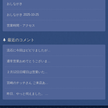
おしながき
おしながき 2025-10-25
営業時間・アクセス
最近のコメント
流石に今回はビピリましたが...
通常営業おめでとうございま...
２月12日日曜日は営業いた...
宮崎のチッチさん ご来店あ...
昨日、やっと伺えました。 ...