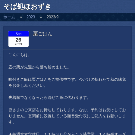
そば処ほおずき
ホーム
2023
2023/9
栗ごはん
Sep
26
2023
こんにちは。
庭の栗が先週から落ち始めました。
味付きご飯は栗ごはんをご提供中です。今だけの採れたて秋の味覚
をお楽しみください。
先着順でなくなったら混ぜご飯に代わります。
皆さまのご来店をお待ちしております。なお、予約はお受けしてお
りません。玄関前に設置している順番受付表にご記入をお願いしま
す。
★毎週水木定休日。１１時３０分から１５時営業。１４時半オーダ