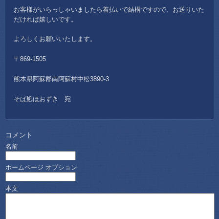
お客様がいらっしゃいましたら着払いで結構ですので、お送りいた
だければ嬉しいです。
よろしくお願いいたします。
〒869-1505
熊本県阿蘇郡南阿蘇村中松3890-3
そば処ほおずき 宛
コメント
名前
ホームページ
オプション
本文