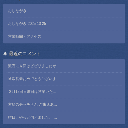
おしながき
おしながき 2025-10-25
営業時間・アクセス
最近のコメント
流石に今回はビピリましたが...
通常営業おめでとうございま...
２月12日日曜日は営業いた...
宮崎のチッチさん ご来店あ...
昨日、やっと伺えました。 ...