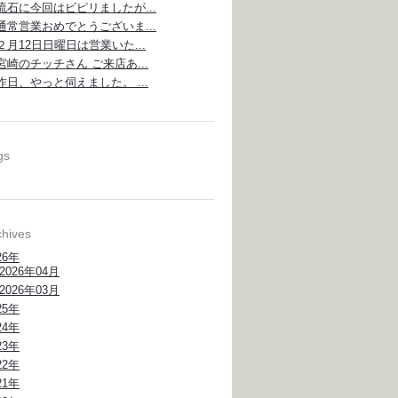
流石に今回はビピリましたが...
通常営業おめでとうございま...
２月12日日曜日は営業いた...
宮崎のチッチさん ご来店あ...
昨日、やっと伺えました。 ...
gs
chives
26年
2026年04月
2026年03月
25年
24年
23年
22年
21年