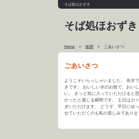
そば処ほおずき
そば処ほおずき
Home
>
挨拶
>
ごあいさつ
ごあいさつ
ようこそいらっしゃいました。 名水
きです。 おいしい水のお陰で、おい
い。 きっと気に入っていただけると
かったと感じる瞬間です。 土日は少
ぎいただけます。 どうぞ、平日にゆ
せていただくのも私の楽しみでありま