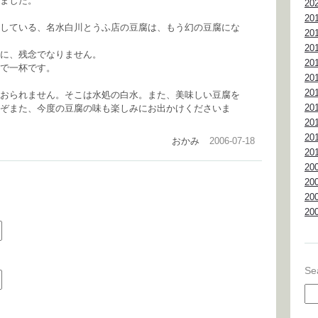
いました。
20
20
している、名水白川とうふ店の豆腐は、もう幻の豆腐にな
20
20
に、残念でなりません。
20
で一杯です。
20
20
おられません。そこは水処の白水。また、美味しい豆腐を
20
ぞまた、今度の豆腐の味も楽しみにお出かけくださいま
20
20
おかみ
2006-07-18
20
20
20
20
20
Se