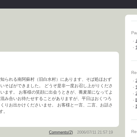
Pa
·
·
Re
で知られる南阿蘇村（旧白水村）にあります、そば処ほおず
·
しいそばができました。 どうぞ是非一度お召し上がりくださ
·
思います。 お客様の笑顔に出会うときが、蕎麦屋になってよ
·
々混み合いお待たせすることがありますが、平日はおくつろ
·
っくりお出かけくださいませ。 お客様と一言、二言、お話さ
·
す。
Re
Comments(2)
2006/07/11 21:57:19